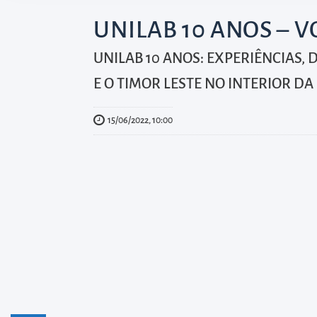
diretamente
à
UNILAB 10 ANOS – V
área
UNILAB 10 ANOS: EXPERIÊNCIAS,
para
E O TIMOR LESTE NO INTERIOR DA 
realizar
buscas
15/06/2022, 10:00
internas
Acessar
diretamente
as
informações
postas
no
rodapé