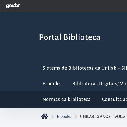
GOVBR
Pular
para
o
início
Portal Biblioteca
do
conteúdo
principal
da
Sistema de Bibliotecas da Unilab – S
página
Acessar
E-books
Bibliotecas Digitais/ Vi
diretamente
o
Normas da biblioteca
Consulta a
menu
principal
❯
E-books
❯
UNILAB 10 ANOS – VOL.2
Acessar