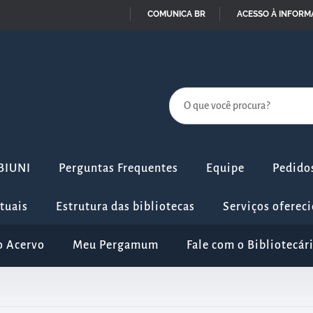
COMUNICA BR
ACESSO À INFOR
IR
PARA
O
CONTEÚDO
IBIUNI
Perguntas Frequentes
Equipe
Pedidos
rtuais
Estrutura das bibliotecas
Serviços ofereci
o Acervo
Meu Pergamum
Fale com o Bibliotecár