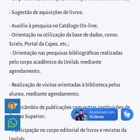
diretamente
à
• Sugestão de aquisições de livros;
área
• Auxílio à pesquisa no Catálogo On-line;
para
• Orientação na utilização da base de dados, como:
realizar
Scielo, Portal da Capes, etc.;
buscas
• Orientação nas pesquisas bibliográficas realizadas
internas
pelo corpo acadêmico da Unilab, mediante
Acessar
agendamento;
diretamente
as
• Realização de visitas orientadas à biblioteca pelos
informações
alunos, mediante agendamento;
postas
• Intercâmbio de publicações com outras instituições de
no
Ensino Superior;
rodapé
• Participação no corpo editorial de livros e revistas da
Unilab;