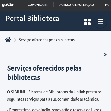
GOVBR
Pular
COMUNICA BR
ACESSO À INFORMAÇÃO
PAR
para
IR
Portal Biblioteca
o
PARA
início
O
do
CONTEÚDO
conteúdo
❯
Serviços oferecidos pelas bibliotecas
principal
da
página
Serviços oferecidos pelas
Acessar
diretamente
bibliotecas
o
menu
O SIBIUNI – Sistema de Bibliotecas da Unilab presta os
principal
seguintes serviços para a sua comunidade acadêmica:
Acessar
• Empréstimo, devolução, renovação e reserva de livros;