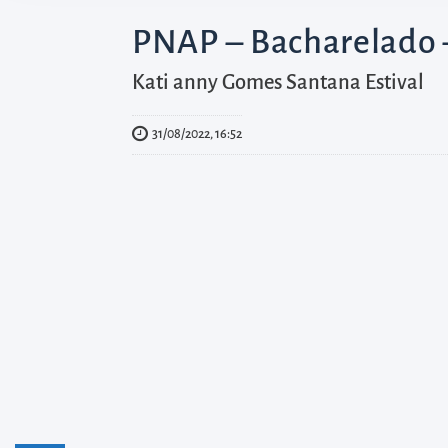
diretamente
à
PNAP – Bacharelado –
área
Kati anny Gomes Santana Estival
para
realizar
31/08/2022, 16:52
buscas
internas
Acessar
diretamente
as
informações
postas
no
rodapé