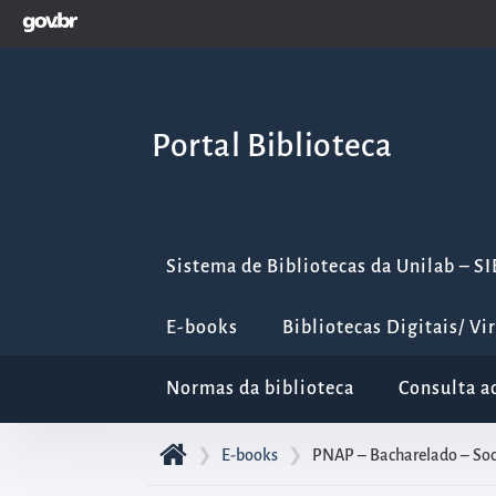
GOVBR
Pular
para
o
início
Portal Biblioteca
do
conteúdo
principal
da
Sistema de Bibliotecas da Unilab – S
página
Acessar
E-books
Bibliotecas Digitais/ Vi
diretamente
o
Normas da biblioteca
Consulta a
menu
principal
❯
E-books
❯
PNAP – Bacharelado – Soc
Acessar