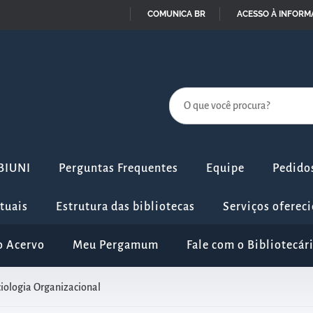
COMUNICA BR
ACESSO À INFOR
IR
PARA
O
CONTEÚDO
IBIUNI
Perguntas Frequentes
Equipe
Pedidos
rtuais
Estrutura das bibliotecas
Serviços ofereci
o Acervo
Meu Pergamum
Fale com o Bibliotecár
iologia Organizacional