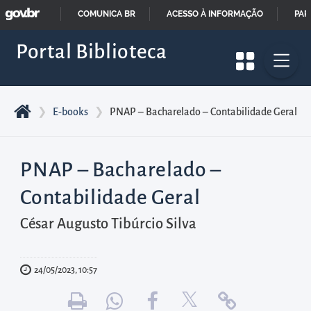
GOVBR
Pular
COMUNICA BR
ACESSO À INFORMAÇÃO
PAR
para
IR
Portal Biblioteca
o
PARA
início
O
do
CONTEÚDO
conteúdo
❯
E-books
❯
PNAP – Bacharelado – Contabilidade Geral
principal
da
PNAP – Bacharelado –
página
Acessar
Contabilidade Geral
diretamente
César Augusto Tibúrcio Silva
o
menu
principal
24/05/2023, 10:57
Acessar