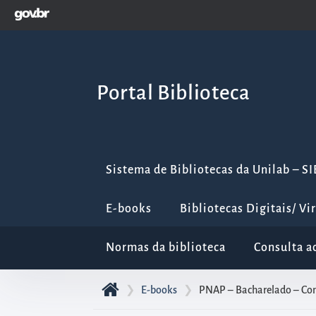
GOVBR
Pular
para
o
início
Portal Biblioteca
do
conteúdo
principal
da
Sistema de Bibliotecas da Unilab – S
página
Acessar
E-books
Bibliotecas Digitais/ Vi
diretamente
o
Normas da biblioteca
Consulta a
menu
principal
❯
E-books
❯
PNAP – Bacharelado – Cont
Acessar