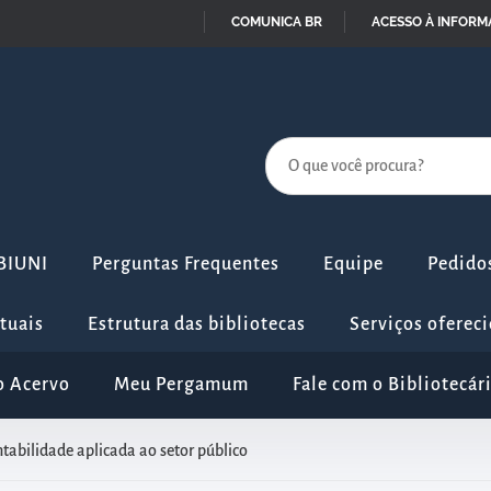
COMUNICA BR
ACESSO À INFOR
IR
PARA
O
CONTEÚDO
IBIUNI
Perguntas Frequentes
Equipe
Pedidos
rtuais
Estrutura das bibliotecas
Serviços ofereci
o Acervo
Meu Pergamum
Fale com o Bibliotecár
abilidade aplicada ao setor público