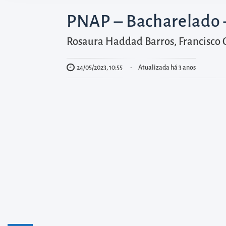
diretamente
à
PNAP – Bacharelado –
área
Rosaura Haddad Barros, Francisco
para
realizar
24/05/2023, 10:55
Atualizada há 3 anos
buscas
internas
Acessar
diretamente
as
informações
postas
no
rodapé