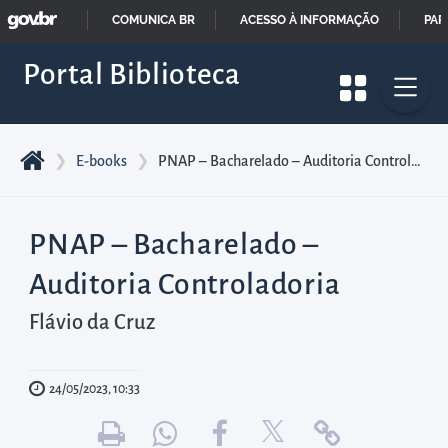
GOVBR
Pular
COMUNICA BR
ACESSO À INFORMAÇÃO
PAR
para
IR
Portal Biblioteca
o
PARA
início
O
do
CONTEÚDO
conteúdo
❯
E-books
❯
PNAP – Bacharelado – Auditoria Controladoria
principal
da
PNAP – Bacharelado –
página
Acessar
Auditoria Controladoria
diretamente
Flávio da Cruz
o
menu
principal
24/05/2023, 10:33
Acessar