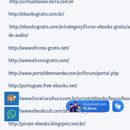
diretamente
http://virtualbooks.terra.com.b
r
à
http://ebooksgratis.com.br/
área
para
http://ebooksgratis.com.br/category/livros-ebooks-gratis
realizar
de-audio/
buscas
http://www.elivros-gratis.net/
internas
Acessar
http://www.elivrosgratis.com/
diretamente
http://www.portaldetonando.com.br/forum/portal.php
as
informações
http://portugues.free-ebooks.net/
postas
http://www.livrariacultura.com.br/scripts/ebooks/busca/bus
no
rodapé
http://www.ebookcult.com.br/eBooks_Gratuitos
http://pirate-ebooks.blogspot.com.br/