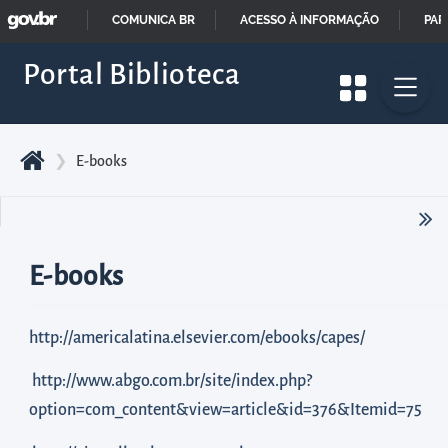
GOVBR
Pular
COMUNICA BR
ACESSO À INFORMAÇÃO
PAR
para
IR
Portal Biblioteca
o
PARA
início
O
do
CONTEÚDO
conteúdo
❯
E-books
principal
da
página
E-books
Acessar
diretamente
o
http://americalatina.elsevier.com/ebooks/capes/
menu
http://www.abgo.com.br/site/index.php?
principal
option=com_content&view=article&id=376&Itemid=75
Acessar